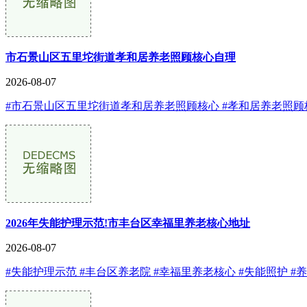
市石景山区五里坨街道孝和居养老照顾核心自理
2026-08-07
#市石景山区五里坨街道孝和居养老照顾核心 #孝和居养老照顾核心
2026年失能护理示范!市丰台区幸福里养老核心地址
2026-08-07
#失能护理示范 #丰台区养老院 #幸福里养老核心 #失能照护 #养