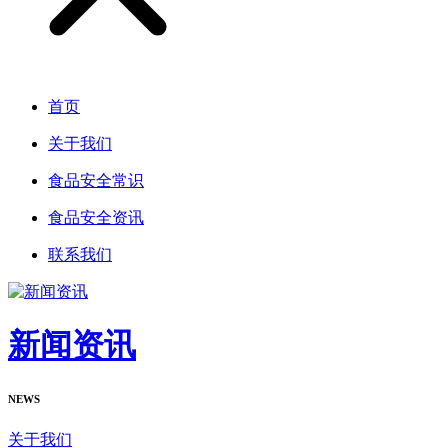
首页
关于我们
食品安全常识
食品安全资讯
联系我们
新闻资讯
NEWS
关于我们