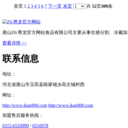
首页 1
2
3
4
5
6
7
下一页
末页
共
52
页
309
条
唐山Z6.尊龙官方网站食品有限公司主要从事生猪分割、冷藏
查看详情 >>
联系信息
地址：
河北省唐山市玉田县陈家铺乡高文铺村西
网址：
http://www.ikan800.com
http://www.ikan800.com
加盟售后服务热线：
0315-6510999
/
6510978