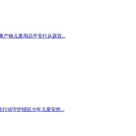
产物儿童用品平安行从题宣...
动守护辖区少年儿童安然...