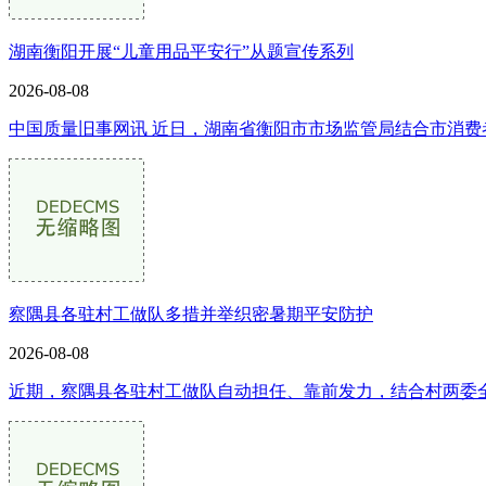
湖南衡阳开展“儿童用品平安行”从题宣传系列
2026-08-08
中国质量旧事网讯 近日，湖南省衡阳市市场监管局结合市消费
察隅县各驻村工做队多措并举织密暑期平安防护
2026-08-08
近期，察隅县各驻村工做队自动担任、靠前发力，结合村两委全