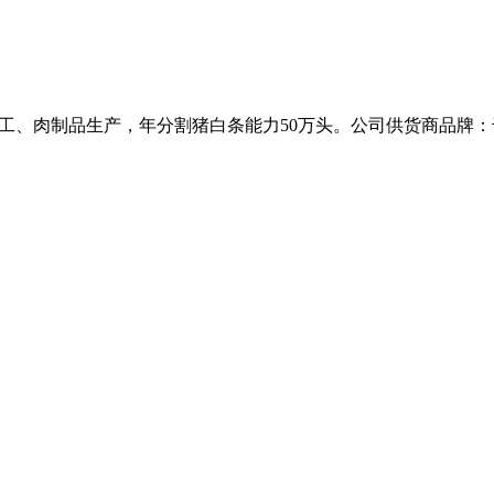
加工、肉制品生产，年分割猪白条能力50万头。公司供货商品牌