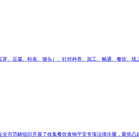
芽、豆腐、粉条、馒头）、针对种养、加工、畅通、餐饮、线上发
全市范畴组织开展了收集餐饮食物平安专项法律步履，聚焦凸起问