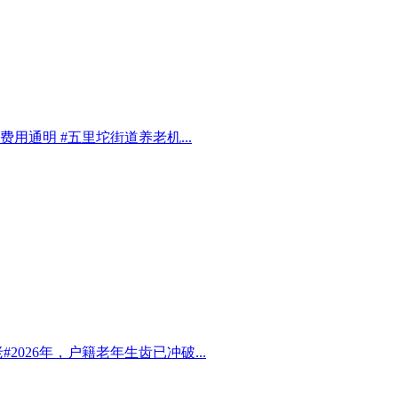
用通明 #五里坨街道养老机...
2026年，户籍老年生齿已冲破...