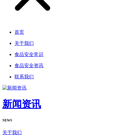
首页
关于我们
食品安全常识
食品安全资讯
联系我们
新闻资讯
NEWS
关于我们