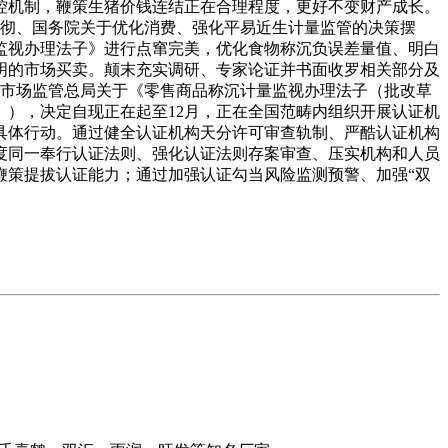
控机制，鞭策生猪价钱连结正在合理程度，更好不变财产成长。
贯彻、国务院关于优化消费、强化平易近生计量监管的决策摆
监视办理法子》进行点窜完美，优化食物称沉负误差量值、明白
明的市场买卖。颠末充实调研、专家论证并书面收罗相关部分及
道：市场监管总局关于《零售商品称沉计量监视办理法子（批改草
），决定自现正在起至12月，正在全国范畴内组织开展认证机
具体行动。通过健全认证机构天分许可审查轨制、严酷认证机构
度同一奉行认证法则、强化认证法则存案审查、压实机构和人员
鞭策提拔认证能力；通过加强认证勾当风险监测预警、加强“双