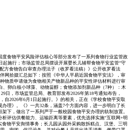
、国度食物平安风险评估核心等部分发布了一系列食物行业监管政
1日起施行；市场监管总局摆设开展婴长儿辅帮食物平安监管“守
处配方食物告白审查办理法子（收罗看法稿）》公开收罗看法
伙伴网拾掇汇总如下：按照《中华人平易近国食物平安法》，审
2种物质申请做为食物相关产物新品种的平安性评估材料进行审
卵白、卵白核小球藻、动物甾醇；食物添加剂新品种（7种）：木
29日，市场监管总局、教育部发布2026年第18号通知布告，
，自2026年6月1日起施行。》的相关，正在《学校食物平安取
办理》。《》一共32条，涵盖7个方面内容，进一步明白了长
框架下，做出了一系列严于一般校园食物平安办理的轨制放置。
析评估供餐能力、运输距离等要素，优先选择实施“互联网+明
实食物平安舆情事务；长儿园从园外采购散拆糕点、汉堡、三明
公用、密闭、保温设备，并对分餐人员提出洗手消毒、佩带口罩