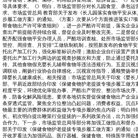
等具体要求。《》明白，市场监管部分对长儿园食堂、承包运
求。市场监管总局 教育部关于发布《长儿园落实食物平安从体义
步履工做方案》的通知。《方案》次要从5个方面推进落实17
帮食物出产许可审查细则》，进一步严酷许可前提，落实企业
查出产前提能否持续合规，督促企业及时整改完美。二是督促
配齐配强食物平安办理人员，严酷培训查核。处所市场监管部
管控、周排查、月安排”工做轨制机制，按照新发布的食物平
托出产加工行为，强化标签标识办理；激励企业自行设置产质
委托出产加工行为两边的监视查抄频次和力度，防止通过委托
传、其他食物假充婴长儿辅帮食物等违法违规行为。五是沉视立
调联动，阐扬行业协会自律感化，沉视宣传指导，通顺赞扬举
障婴长儿健康成长。相关报道：市场监管总局关于印发《婴长儿
部、平易近政部结合印发《保健食物护老提拔专项步履工做方
程度平安，环绕优化审批办事、严酷出产管控、整治市场次序、
务，防备化解风险现患。要求各地切实督促保健食物出产企业
条穿透式监管。聚焦全方位整治凸起问题，消费者权益。沉点
物最主要的消费群体的权益做为专项步履的焦点内容；明白持
长。初次明白提出鞭策行业提拔的一系列政策办法，出力加强保
合作力。下一步，市场监管总局等部分将加强工做指点和督办，
部关于印发《保健食物护老提拔专项步履工做方案》的通知（国
开收罗看法为加强药品、医疗器械、保健食物、特殊医学用处