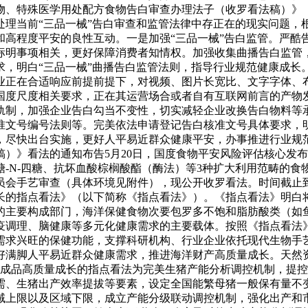
、特殊医学用处配方食物告白审查办理法子（收罗看法稿）》（
理当前“三品一械”告白审查和监管法律中存正在的现实问题，根
高程度平安的良性互动。一是加强“三品一械”告白监管。严酷告
标明事项相关，更好保障消费者知情权。加强收集曲播告白监管
，明白“三品一械”曲播告白监管法则，指导行业规范健康成长。
业正在合适响应前提前提下，对视频、图片长宽比、文字字体、
国度尺度相关要求，正在其运营场合或者自有互联网前言的产物
轨制，加强企业告白勾当不变性，切实减轻企业改换告白物料等承
准文号编号法则等。完美依法申请登记告白核准文号具体要求，
，尽快出台实施，更好人平易近群众健康平安，办事推进行业规
）》看法的通知布告5月20日，国度食物平安风险评估核心发布
-N-四糖、抗坏血酸棕榈酸酯（酶法）等3种扩大利用范畴的
会手艺审查（具体环境见附件），现公开收罗看法。时间截止到2
长的指点看法》（以下简称《指点看法》）。《指点看法》明白
的主要构成部门，海洋保健食物次要包罗多不饱和脂肪酸类（如
疫调理、脑健康等多元化健康需求的主要载体。按照《指点看法
需求兴旺的保健功能，支撑科研机构、行业企业依托现代生物手
满脚人平易近群众健康需求，推进海洋财产高质量成长。天然资本部
能成品高质量成长的指点看法为完美生猪产能分析调控机制，提
需、生猪出产效率提拔等要素，设定全国能繁母猪一般保有量不变正
域上限以及区域下限，成立产能分级联动调控机制，强化出产和